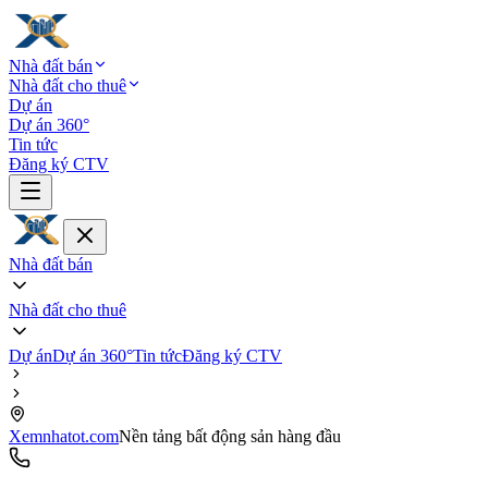
Nhà đất bán
Nhà đất cho thuê
Dự án
Dự án 360°
Tin tức
Đăng ký CTV
Nhà đất bán
Nhà đất cho thuê
Dự án
Dự án 360°
Tin tức
Đăng ký CTV
Xemnhatot.com
Nền tảng bất động sản hàng đầu