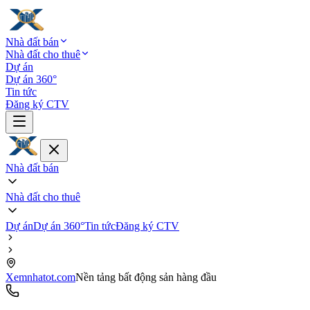
Nhà đất bán
Nhà đất cho thuê
Dự án
Dự án 360°
Tin tức
Đăng ký CTV
Nhà đất bán
Nhà đất cho thuê
Dự án
Dự án 360°
Tin tức
Đăng ký CTV
Xemnhatot.com
Nền tảng bất động sản hàng đầu