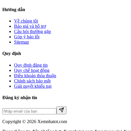
Hướng dẫn
Về chúng tôi
Báo giá và hỗ trợ
Câu hỏi thường gặp
Góp ý báo lỗi
Sitemap
Quy định
Quy định đăng tin
Quy chế hoạt động
Điều khoản thỏa thuận
Chính sách bảo mật
Giải quyết khiếu nại
Đăng ký nhận tin
Copyright © 2026 Xemnhatot.com