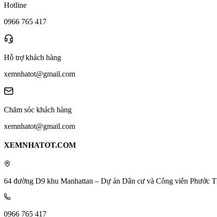
Hotline
0966 765 417
Hỗ trợ khách hàng
xemnhatot@gmail.com
Chăm sóc khách hàng
xemnhatot@gmail.com
XEMNHATOT.COM
64 đường D9 khu Manhattan – Dự án Dân cư và Công viên Phước T
0966 765 417