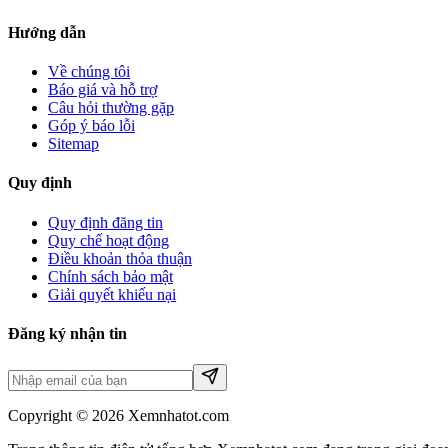
Hướng dẫn
Về chúng tôi
Báo giá và hỗ trợ
Câu hỏi thường gặp
Góp ý báo lỗi
Sitemap
Quy định
Quy định đăng tin
Quy chế hoạt động
Điều khoản thỏa thuận
Chính sách bảo mật
Giải quyết khiếu nại
Đăng ký nhận tin
Copyright © 2026 Xemnhatot.com