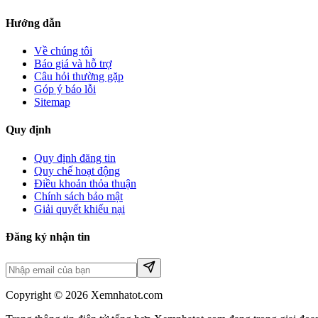
Hướng dẫn
Về chúng tôi
Báo giá và hỗ trợ
Câu hỏi thường gặp
Góp ý báo lỗi
Sitemap
Quy định
Quy định đăng tin
Quy chế hoạt động
Điều khoản thỏa thuận
Chính sách bảo mật
Giải quyết khiếu nại
Đăng ký nhận tin
Copyright © 2026 Xemnhatot.com