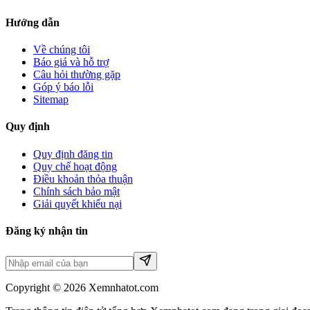
Hướng dẫn
Về chúng tôi
Báo giá và hỗ trợ
Câu hỏi thường gặp
Góp ý báo lỗi
Sitemap
Quy định
Quy định đăng tin
Quy chế hoạt động
Điều khoản thỏa thuận
Chính sách bảo mật
Giải quyết khiếu nại
Đăng ký nhận tin
Copyright © 2026 Xemnhatot.com