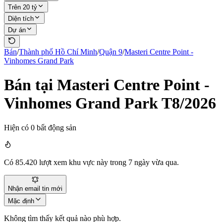
Trên 20 tỷ
Diện tích
Dự án
Bán
/
Thành phố Hồ Chí Minh
/
Quận 9
/
Masteri Centre Point -
Vinhomes Grand Park
Bán tại Masteri Centre Point -
Vinhomes Grand Park T8/2026
Hiện có
0
bất động sản
Có
85.420
lượt xem khu vực này trong 7 ngày vừa qua.
Nhận email tin mới
Mặc định
Không tìm thấy kết quả nào phù hợp.