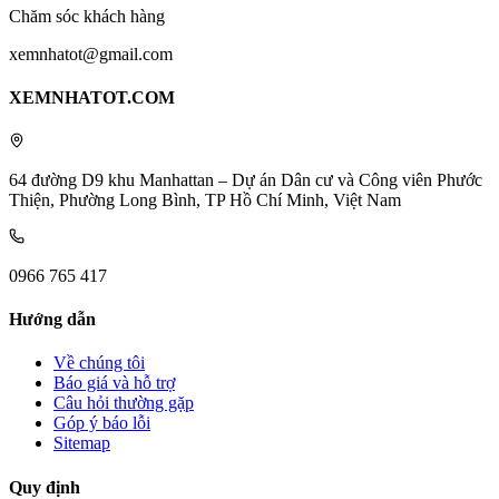
Chăm sóc khách hàng
xemnhatot@gmail.com
XEMNHATOT.COM
64 đường D9 khu Manhattan – Dự án Dân cư và Công viên Phước
Thiện, Phường Long Bình, TP Hồ Chí Minh, Việt Nam
0966 765 417
Hướng dẫn
Về chúng tôi
Báo giá và hỗ trợ
Câu hỏi thường gặp
Góp ý báo lỗi
Sitemap
Quy định