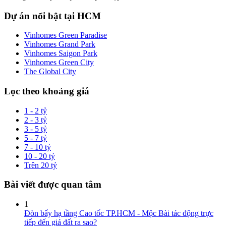
Dự án nổi bật tại HCM
Vinhomes Green Paradise
Vinhomes Grand Park
Vinhomes Saigon Park
Vinhomes Green City
The Global City
Lọc theo khoảng giá
1 - 2 tỷ
2 - 3 tỷ
3 - 5 tỷ
5 - 7 tỷ
7 - 10 tỷ
10 - 20 tỷ
Trên 20 tỷ
Bài viết được quan tâm
1
Đòn bẩy hạ tầng Cao tốc TP.HCM - Mộc Bài tác động trực
tiếp đến giá đất ra sao?