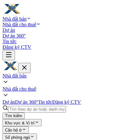
Nhà đất bán
Nhà đất cho thuê
Dự án
Dự án 360°
Tin tức
Đăng ký CTV
Nhà đất bán
Nhà đất cho thuê
Dự án
Dự án 360°
Tin tức
Đăng ký CTV
Tìm kiếm
Khu vực & Vị trí
Căn hộ ở
Số phòng ngủ