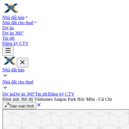
Nhà đất bán
Nhà đất cho thuê
Dự án
Dự án 360°
Tin tức
Đăng ký CTV
Nhà đất bán
Nhà đất cho thuê
Dự án
Dự án 360°
Tin tức
Đăng ký CTV
Hỉnh ảnh 360 độ Vinhomes Saigon Park Hóc Môn - Củ Chi
Toàn màn hình