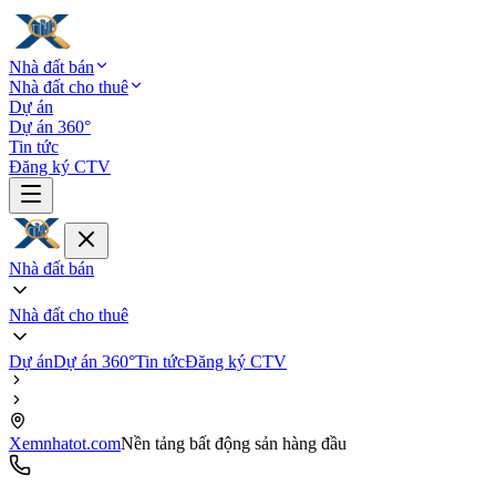
Nhà đất bán
Nhà đất cho thuê
Dự án
Dự án 360°
Tin tức
Đăng ký CTV
Nhà đất bán
Nhà đất cho thuê
Dự án
Dự án 360°
Tin tức
Đăng ký CTV
Xemnhatot.com
Nền tảng bất động sản hàng đầu