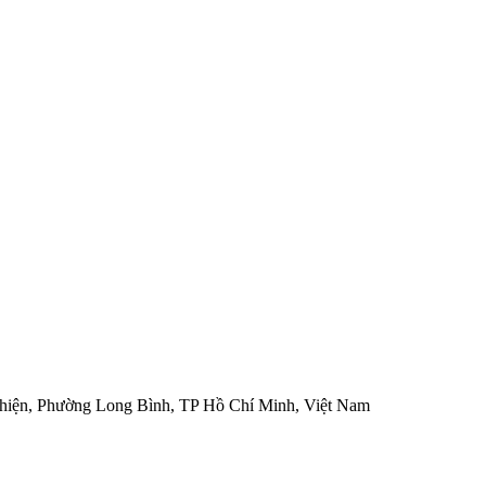
hiện, Phường Long Bình, TP Hồ Chí Minh, Việt Nam