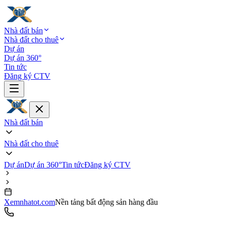
Nhà đất bán
Nhà đất cho thuê
Dự án
Dự án 360°
Tin tức
Đăng ký CTV
Nhà đất bán
Nhà đất cho thuê
Dự án
Dự án 360°
Tin tức
Đăng ký CTV
Xemnhatot.com
Nền tảng bất động sản hàng đầu