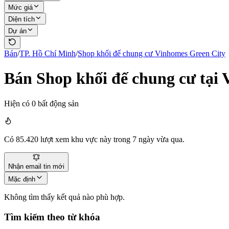
Mức giá
Diện tích
Dự án
Bán
/
TP. Hồ Chí Minh
/
Shop khối đế chung cư
Vinhomes Green City
Bán Shop khối đế chung cư tại
Hiện có
0
bất động sản
Có
85.420
lượt xem khu vực này trong 7 ngày vừa qua.
Nhận email tin mới
Mặc định
Không tìm thấy kết quả nào phù hợp.
Tìm kiếm theo từ khóa