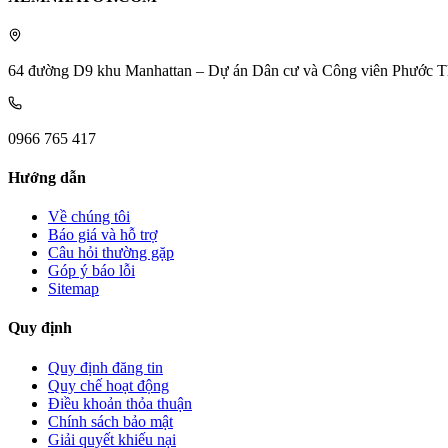
64 đường D9 khu Manhattan – Dự án Dân cư và Công viên Phước T
0966 765 417
Hướng dẫn
Về chúng tôi
Báo giá và hỗ trợ
Câu hỏi thường gặp
Góp ý báo lỗi
Sitemap
Quy định
Quy định đăng tin
Quy chế hoạt động
Điều khoản thỏa thuận
Chính sách bảo mật
Giải quyết khiếu nại