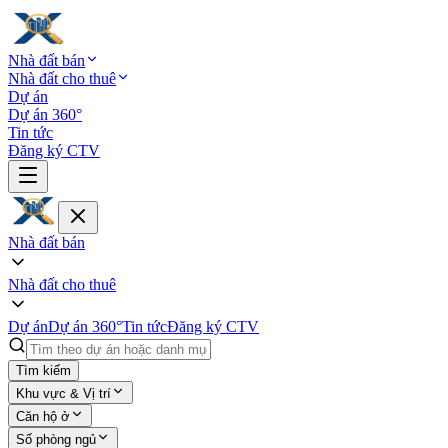
Nhà đất bán
Nhà đất cho thuê
Dự án
Dự án 360°
Tin tức
Đăng ký CTV
Nhà đất bán
Nhà đất cho thuê
Dự án
Dự án 360°
Tin tức
Đăng ký CTV
Tìm kiếm
Khu vực & Vị trí
Căn hộ ở
Số phòng ngủ