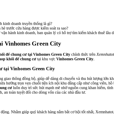
nh kinh doanh truyền thống là gì?
 hè trước cửa hàng được kiểm soát ra sao?
vận hành kinh doanh, ban quản lý có hỗ trợ tìm kiếm khách thuê lâu 
ại Vinhomes Green City
ối đế chung cư tại Vinhomes Green City
chính thức trên
Xemnhato
hop khối đế chung cư
tại khu vực
Vinhomes Green City
.
cư tại Vinhomes Green City
ầng giao thông đồng bộ, giúp dễ dàng di chuyển và thu hút lượng lớn k
ừa hưởng trọn vẹn chuỗi tiện ích nội khu đẳng cấp như công viên, hồ 
hung cư
luôn duy trì sức hút mạnh mẽ nhờ nguồn cung khan hiếm, tính t
, an toàn tuyệt đối cho dòng vốn của các nhà đầu tư.
 động. Nhằm giúp quý khách hàng nắm bắt cơ hội tốt nhất, Xemnhatot.c