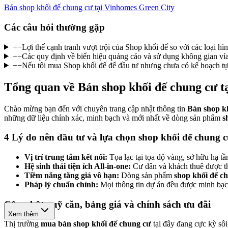
Bán shop khối đế chung cư tại Vinhomes Green City
Các câu hỏi thường gặp
+
−
Lợi thế cạnh tranh vượt trội của Shop khối đế so với các loại hì
+
−
Các quy định về biển hiệu quảng cáo và sử dụng không gian vỉa
+
−
Nếu tôi mua Shop khối đế để đầu tư nhưng chưa có kế hoạch tự 
Tổng quan về Bán shop khối đế chung cư t
Chào mừng bạn đến với chuyên trang cập nhật thông tin
Bán shop kh
những dữ liệu chính xác, minh bạch và mới nhất về dòng sản phẩm
s
4 Lý do nên đầu tư và lựa chọn shop khối đế chung 
Vị trí trung tâm kết nối:
Tọa lạc tại tọa độ vàng, sở hữu hạ t
Hệ sinh thái tiện ích All-in-one:
Cư dân và khách thuê được th
Tiềm năng tăng giá vô hạn:
Dòng sản phẩm
shop khối đế c
Pháp lý chuẩn chỉnh:
Mọi thông tin dự án đều được minh bạch
Cập nhật quỹ căn, bảng giá và chính sách ưu đãi
Xem thêm
Thị trường
mua bán shop khối đế chung cư
tại đây đang cực kỳ sôi