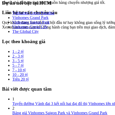
Dự án nổi bật tại HCM
sâu từ chủ đầu tư cũng như nguồn hàng chuyển nhượng giá tốt.
Liên hệ tư vấn chuyên sâu
Vinhomes Green Paradise
Vinhomes Grand Park
Vinhomes Saigon Park
Quý khách đang tìm kiếm cơ hội đầu tư hay không gian sống lý tưởn
Vinhomes Green City
Xemnhatot.com cam kết đồng hành cùng bạn trên mọi giao dịch, đảm bả
The Global City
Lọc theo khoảng giá
1 - 2 tỷ
2 - 3 tỷ
3 - 5 tỷ
5 - 7 tỷ
7 - 10 tỷ
10 - 20 tỷ
Trên 20 tỷ
Bài viết được quan tâm
1
Tuyến đường Vành đai 3 kết nối hai đại đô thị Vinhomes lớn 
2
Bảng giá Vinhomes Saigon Park và Vinhomes Grand Park