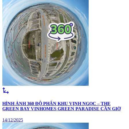
HÌNH ẢNH 360 ĐỘ PHÂN KHU VỊNH NGỌC – THE
GREEN BAY VINHOMES GREEN PARADISE CẦN GIỜ
14/12/2025