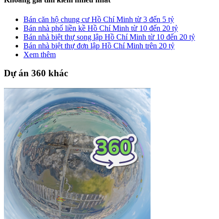
Bán căn hộ chung cư Hồ Chí Minh từ 3 đến 5 tỷ
Bán nhà phố liền kề Hồ Chí Minh từ 10 đến 20 tỷ
Bán nhà biệt thự song lập Hồ Chí Minh từ 10 đến 20 tỷ
Bán nhà biệt thự đơn lập Hồ Chí Minh trên 20 tỷ
Xem thêm
Dự án 360 khác