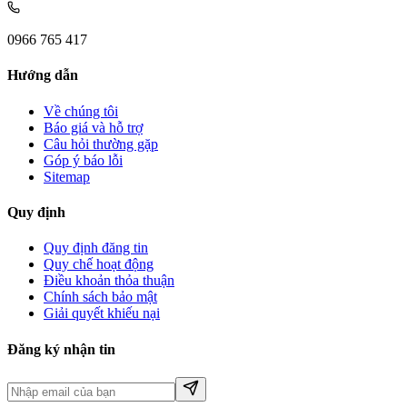
0966 765 417
Hướng dẫn
Về chúng tôi
Báo giá và hỗ trợ
Câu hỏi thường gặp
Góp ý báo lỗi
Sitemap
Quy định
Quy định đăng tin
Quy chế hoạt động
Điều khoản thỏa thuận
Chính sách bảo mật
Giải quyết khiếu nại
Đăng ký nhận tin