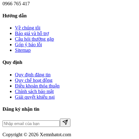
0966 765 417
Hướng dẫn
Về chúng tôi
Báo giá và hỗ trợ
Câu hỏi thường gặp
Góp ý báo lỗi
Sitemap
Quy định
Quy định đăng tin
Quy chế hoạt động
Điều khoản thỏa thuận
Chính sách bảo mật
Giải quyết khiếu nại
Đăng ký nhận tin
Copyright © 2026 Xemnhatot.com