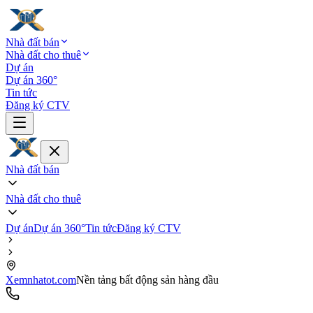
Nhà đất bán
Nhà đất cho thuê
Dự án
Dự án 360°
Tin tức
Đăng ký CTV
Nhà đất bán
Nhà đất cho thuê
Dự án
Dự án 360°
Tin tức
Đăng ký CTV
Xemnhatot.com
Nền tảng bất động sản hàng đầu