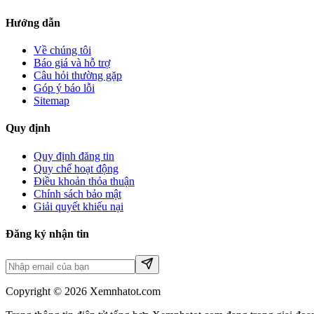
Hướng dẫn
Về chúng tôi
Báo giá và hỗ trợ
Câu hỏi thường gặp
Góp ý báo lỗi
Sitemap
Quy định
Quy định đăng tin
Quy chế hoạt động
Điều khoản thỏa thuận
Chính sách bảo mật
Giải quyết khiếu nại
Đăng ký nhận tin
Copyright © 2026 Xemnhatot.com